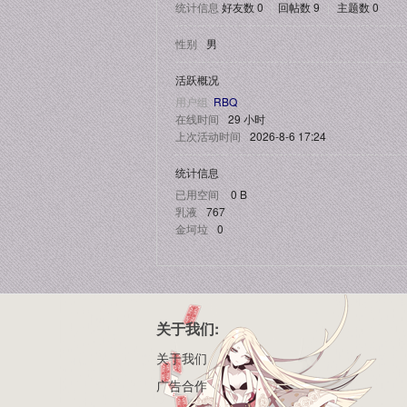
统计信息
好友数 0
|
回帖数 9
|
主题数 0
性别
男
活跃概况
用户组
RBQ
在线时间
29 小时
上次活动时间
2026-8-6 17:24
统计信息
已用空间
0 B
乳液
767
金坷垃
0
关于我们:
关于我们
广告合作