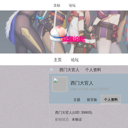
主站
论坛
主页
论坛
›
西门大官人
›
个人资料
西门大官人
http://r18vtb.com/?39905
主题
留言板
个人资料
西门大官人
(UID: 39905)
邮箱状态
未验证