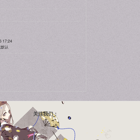
6 17:24
统默认
关注我们：